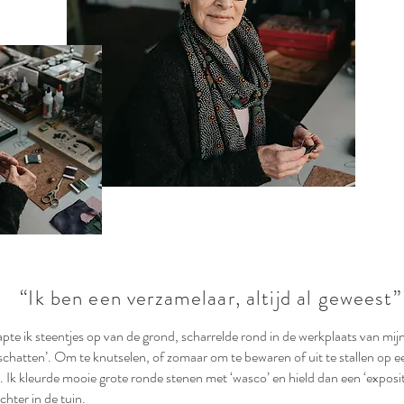
“Ik ben een verzamelaar, altijd al geweest”
apte ik steentjes op van de grond, scharrelde rond in de werkplaats van mij
schatten’. Om te knutselen, of zomaar om te bewaren of uit te stallen op ee
 Ik kleurde mooie grote ronde stenen met ‘wasco’ en hield dan een ‘expositi
chter in de tuin.