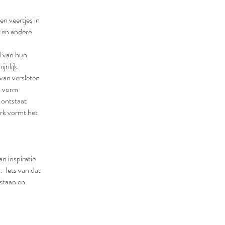
en veertjes in
n en andere
n
d van hun
jnlijk
 van versleten
’n vorm
 ontstaat
erk vormt het
n inspiratie
n. Iets van dat
tstaan en