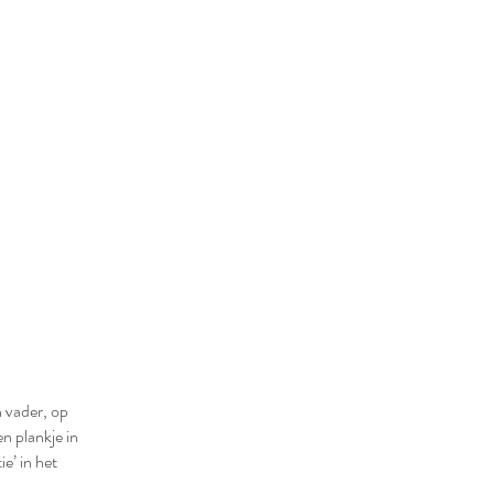
n vader, op
n plankje in
e’ in het